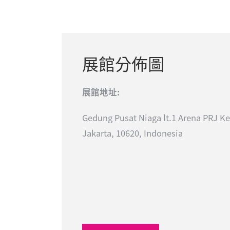
展館分佈圖
展館地址:
Gedung Pusat Niaga lt.1 Arena PRJ K
Jakarta, 10620, Indonesia