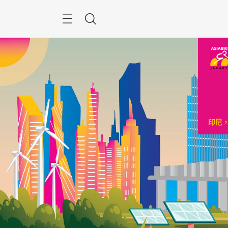
跳
過
菜
搜
單
索
印尼