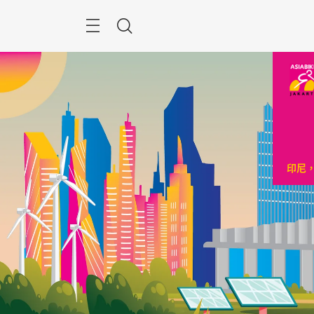
跳
過
菜
搜
單
索
印尼