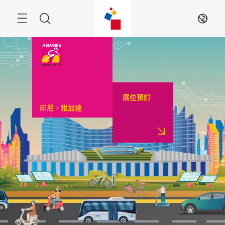
跳
過
菜
搜
ZH
單
索
展位預訂
印尼，雅加達