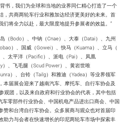
会的有力背书，我们为全球和当地的业界同仁精心打造了一个
结，共商两轮车行业和雅加达经济更美好的未来。首
我们将全力以赴，最大限度地提升参展者的效益。”
（Bodo）、中钠（Cnae）、大泰（Datai）、九州
Gobao）、国威（Gowei）、快马（Kuama）、立马（
o）、太平洋（Pacific）、派电（Pai）、凤凰
ony）、飞毛腿（Scud Power）、黄岩世唯
unra）、台铃（Tailg）和雅迪（Yadea）等业界领军
，本届展会迎来了越南汽车、摩托车、自行车协会及
的参观团，以及来自政府和行业协会的代表，其中包括
sia、印尼汽车零部件行业协会、中国机电产品进出口商会、中国
参赞和台湾自行车协会。众多展商与观众也对首届印
效助力与会者在快速增长的印尼两轮车市场中探索丰