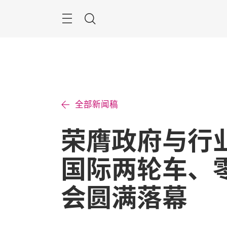
跳
过
菜
搜
单
索
全部新闻稿
荣膺政府与行
国际两轮车、
会圆满落幕