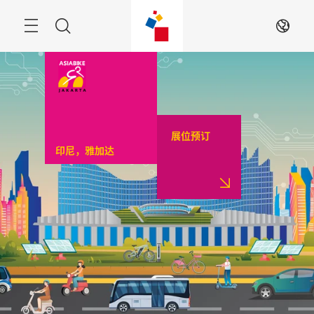
跳
过
菜
搜
ZH
单
索
展位预订
印尼，雅加达