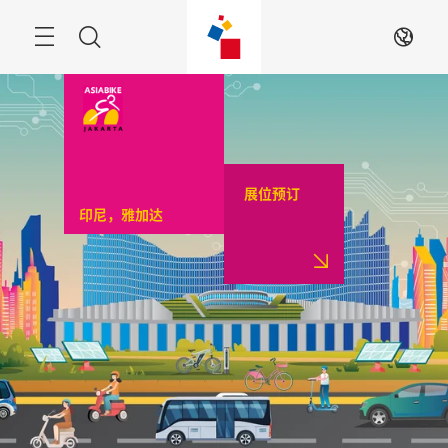
跳
过
菜
搜
ZH
单
索
展位预订
印尼，雅加达